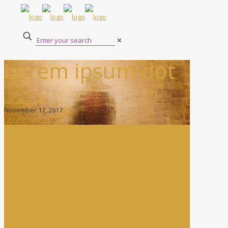
✕
Lorem ipsum dot
log_adm_atelb
November 17, 2017
Uncategorized
„Lorem modi tempora
incidunt ut labore et dolore
magnam moditeora incidunt
ut labore et dolore